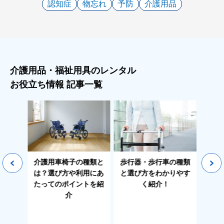
認知症
物忘れ
予防
介護用品
介護用品・福祉用具のレンタル
お役立ち情報 記事一覧
種類と
歩行器・歩行車の種類
歩行器・歩行車とシル
福祉
用にあ
と選び方をわかりやす
バーカーの特徴や違い
ス（
トを紹
く紹介！
を詳しく紹介！
は？