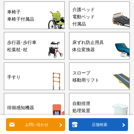
介護ベッド
車椅子
電動ベッド
車椅子付属品
付属品
歩行器･歩行車
床ずれ防止用具
松葉杖･杖
体位変換器
スロープ
手すり
移動用リフト
自動排泄
徘徊感知機器
処理装置
お問い合わせ
店舗検索