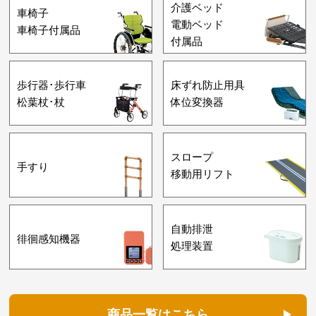
介護ベッド
車椅子
電動ベッド
車椅子付属品
付属品
歩行器･歩行車
床ずれ防止用具
松葉杖･杖
体位変換器
スロープ
手すり
移動用リフト
自動排泄
徘徊感知機器
処理装置
商品一覧はこちら