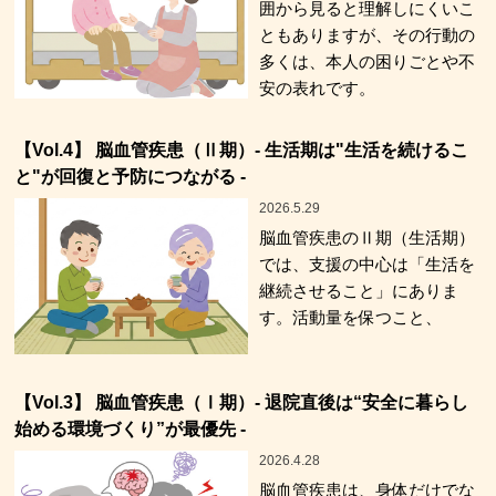
囲から見ると理解しにくいこ
ともありますが、その行動の
多くは、本人の困りごとや不
安の表れです。
【Vol.4】 脳血管疾患（Ⅱ期）- 生活期は"生活を続けるこ
と"が回復と予防につながる -
2026.5.29
脳血管疾患のⅡ期（生活期）
では、支援の中心は「生活を
継続させること」にありま
す。活動量を保つこと、
【Vol.3】 脳血管疾患（Ⅰ期）- 退院直後は“安全に暮らし
始める環境づくり”が最優先 -
2026.4.28
脳血管疾患は、身体だけでな