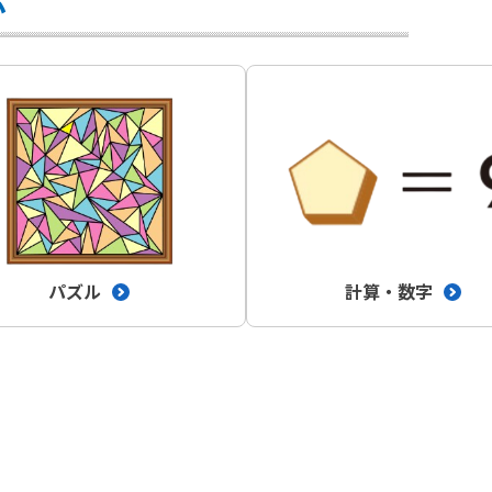
ぶ
パズル
計算・数字