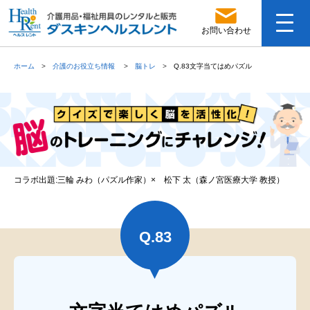
お問い合わせ
ホーム
介護のお役立ち情報
脳トレ
Q.83文字当てはめパズル
コラボ出題:三輪 みわ（パズル作家）× 松下 太（森ノ宮医療大学 教授）
Q.
83