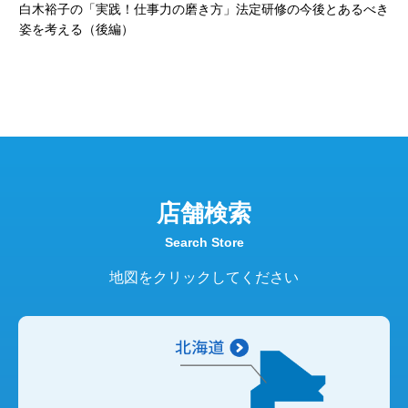
ら
白木裕子の「実践！仕事力の磨き方」法定研修の今後とあるべき
姿を考える（後編）
置づ
ケ
役割
知
れる
-
ま
店舗検索
Search Store
地図をクリックしてください