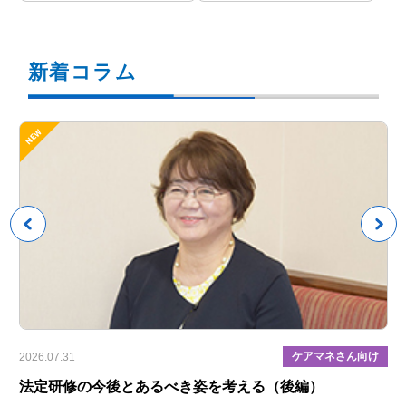
新着コラム
具
ケアマネさん向け
2026.07.31
202
目
法定研修の今後とあるべき姿を考える（後編）
【