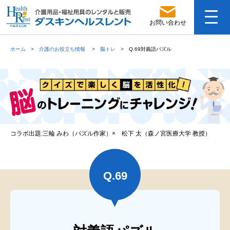
お問い合わせ
ホーム
介護のお役立ち情報
脳トレ
Q.69対義語パズル
コラボ出題:三輪 みわ（パズル作家）× 松下 太（森ノ宮医療大学 教授）
Q.
69