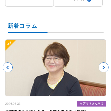
新着コラム
具
ケアマネさん向け
2026.07.31
202