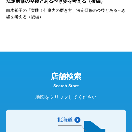
目
法定研修の今後とあるべき姿を考える（後編）
【
ら
白木裕子の「実践！仕事力の磨き方」法定研修の今後とあるべき
姿を考える（後編）
置づ
ケ
役割
知
れる
-
ま
店舗検索
Search Store
地図をクリックしてください