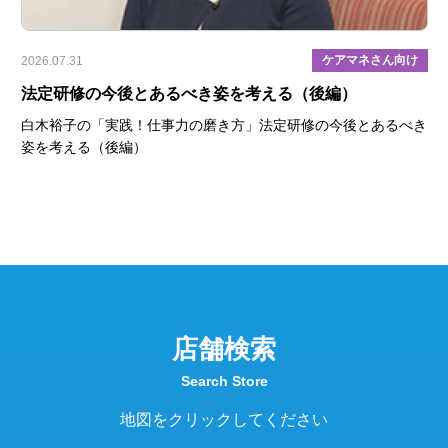
具
ケアマネさん向け
2026.07.31
202
目
法定研修の今後とあるべき姿を考える（後編）
【
ら
白木裕子の「実践！仕事力の磨き方」法定研修の今後とあるべき
姿を考える（後編）
置づ
ケ
役割
知
れる
-
ま
店舗検索
Search Store
地図をクリックしてください