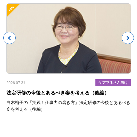
具
ケアマネさん向け
2026.07.31
202
目
法定研修の今後とあるべき姿を考える（後編）
【
ら
白木裕子の「実践！仕事力の磨き方」法定研修の今後とあるべき
姿を考える（後編）
置づ
ケ
役割
知
れる
-
ま