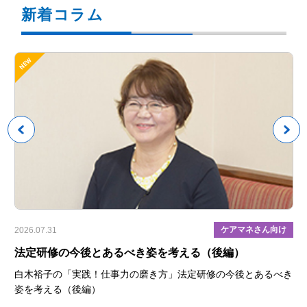
新着コラム
具
ケアマネさん向け
2026.07.31
202
目
法定研修の今後とあるべき姿を考える（後編）
【
ら
白木裕子の「実践！仕事力の磨き方」法定研修の今後とあるべき
姿を考える（後編）
置づ
ケ
役割
知