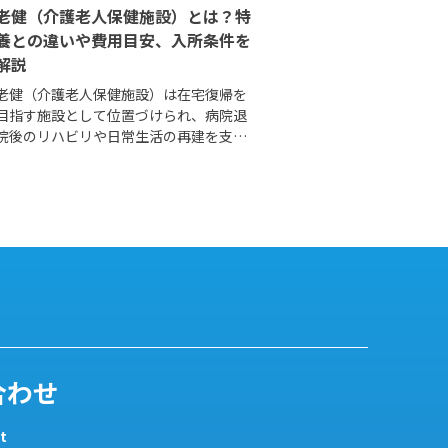
老健（介護老人保健施設）とは？特
養との違いや費用目安、入所条件を
解説
老健（介護老人保健施設）は在宅復帰を
目指す施設として位置づけられ、病院退
院後のリハビリや日常生活の再建を支援
する役割を担っています。本記事では老
健の基本的な仕組みや受けられるサービ
ス、費用の目安、入所条件などをわかり
やすく解説します。
合わせ
t