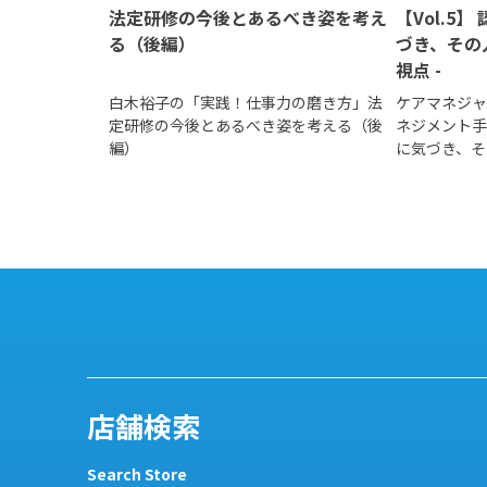
法定研修の今後とあるべき姿を考え
【Vol.5】
る（後編）
づき、その
視点 -
白木裕子の「実践！仕事力の磨き方」法
ケアマネジャ
定研修の今後とあるべき姿を考える（後
ネジメント手
編）
に気づき、そ
視点 -」を
店舗検索
Search Store