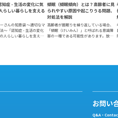
 認知症 - 生活の変化に気
傾眠（傾眠傾向）とは？高齢者に見
人らしい暮らしを支える
られやすい原因や起こりうる問題、
対処法を解説
ーさんの知恵袋 ～適切なマ
高齢者が居眠りを繰り返している場合、
法～「認知症 - 生活の変化
「傾眠（けいみん）」と呼ばれる意識障
の人らしい暮らしを支える
害の一種である可能性があります。放置
支えるケア～
すると転倒や誤嚥（ごえん）につながる
こともあるため注意が必要です。本記事
では、傾眠の特徴や原因、対処法につい
て紹介します。
お問い
Q&A・Contac