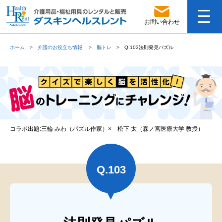
お問い合わせ
ホーム
介護のお役立ち情報
脳トレ
Q.103法則発見パズル
コラボ出題:三輪 みわ（パズル作家）× 松下 太（森ノ宮医療大学 教授）
Q.
103