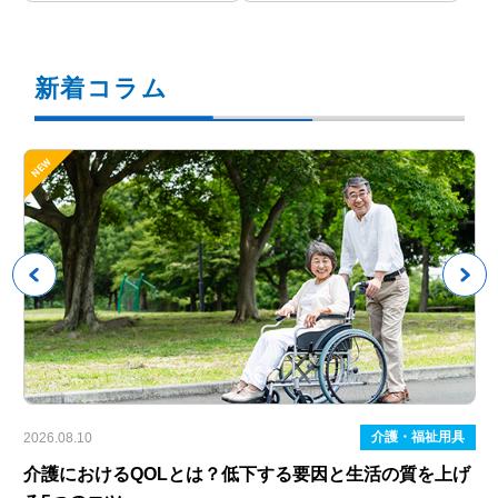
新着コラム
具
介護・福祉用具
2026.08.10
202
起
介護におけるQOLとは？低下する要因と生活の質を上げ
法