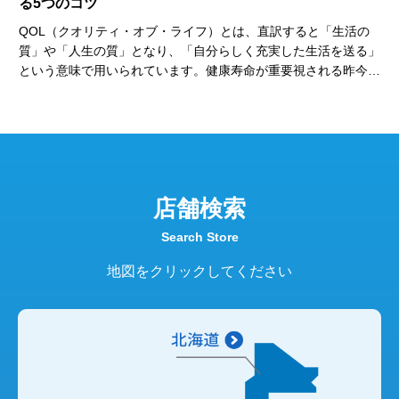
る5つのコツ
白
姿
」と
QOL（クオリティ・オブ・ライフ）とは、直訳すると「生活の
と転
質」や「人生の質」となり、「自分らしく充実した生活を送る」
す。
という意味で用いられています。健康寿命が重要視される昨今、
。
介護をはじめさまざまな分野でQOLの向上が求められていま
す。本記事ではQOLの意味や定義、似た言葉であるウェルビー
イングとの違いを解説します。また、QOLが低下する要因や、
介護におけるQOLを上げるポイントなども併せて紹介します。
店舗検索
Search Store
地図をクリックしてください