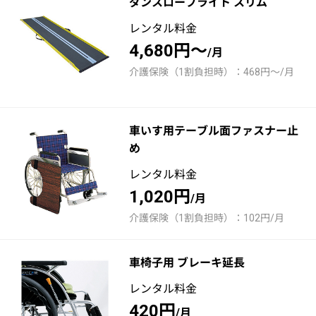
ダンスロープライト スリム
レンタル料金
4,680円～
/月
介護保険（1割負担時）：468円～/月
車いす用テーブル面ファスナー止
め
レンタル料金
1,020円
/月
介護保険（1割負担時）：102円/月
車椅子用 ブレーキ延長
レンタル料金
420円
/月