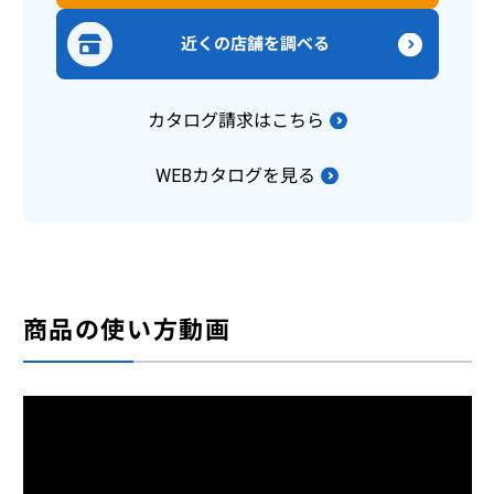
近くの店舗を調べる
カタログ請求はこちら
WEBカタログを見る
商品の使い方動画
グレイスコア 標準モデル／多機能モデル【車いす】の
長時間のご利用にも快適な車いす
使い方【ダスキンヘルスレント】