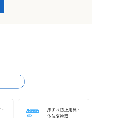
車・
床ずれ
防止用具・
体位変換器