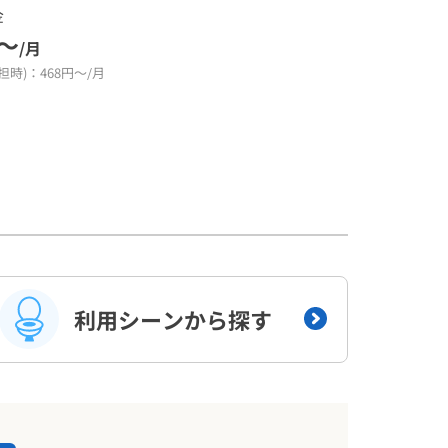
金
円～
/月
担時)：468円～/月
利用シーンから探す