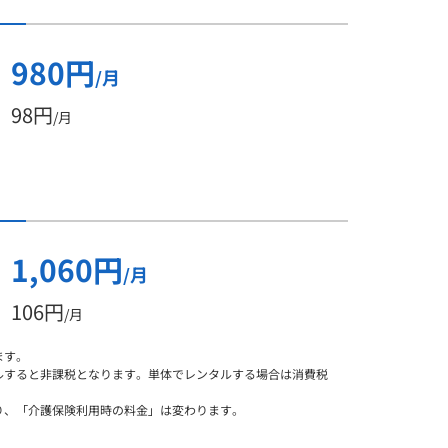
980円
/月
98円
/月
1,060円
/月
106円
/月
ます。
ルすると非課税となります。単体でレンタルする場合は消費税
り、「介護保険利用時の料金」は変わります。