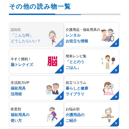
その他の読み物一覧
認知症
介護用品・福祉用具の
「こんな時」
レンタル
どうしたらいい？
お役立ち情報
簡単レシピ集
今すぐ挑戦！
「ととのう
脳トレクイズ
ごはん」
生活筋力UP
役立つコラム
福祉用具
暮らしと健康
活用術
ライブラリ
疾患別
お悩み別
福祉用具の
介護用品の
使い方
ご紹介