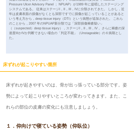
Pressure Ulcer Advisory Panel ； NPUAP）が1989 年に提唱したステージング
システムである。 従来はステージI，II，III，IVに分類されてきた。 しかし，近
年は皮膚表面の損傷がなくとも深部ですでに損傷が起こっていることがあると
いう考え方から，deep tissue injury（DTI）という病態が追加された。 これら
のことから，2007 年のNPUAP新分類では「深部損傷褥瘡疑い」
（（suspected）deep tissue injury），ステージI，II，III，IV， さらに褥瘡の深
達度IIIかIVか判断できない場合の「判定不能」（Unstageable）の６病期とし
た。
床ずれが起こりやすい箇所
床ずれが起きやすいのは、骨が出っ張っている部分です。姿
勢によって起こりやすいところが変わってきます。また、こ
れらの部位の皮膚の変化にも注意しましょう。
１．仰向けで寝ている姿勢（仰臥位）