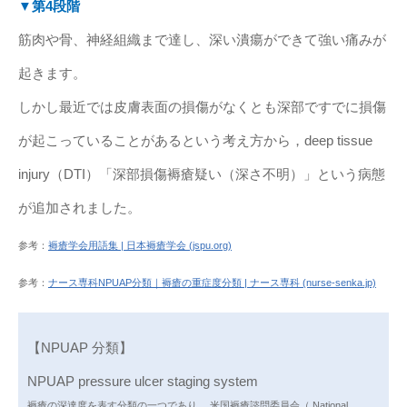
▼第4段階
筋肉や骨、神経組織まで達し、深い潰瘍ができて強い痛みが
起きます。
しかし最近では皮膚表面の損傷がなくとも深部ですでに損傷
が起こっていることがあるという考え方から，deep tissue
injury（DTI）「深部損傷褥瘡疑い（深さ不明）」という病態
が追加されました。
参考：
褥瘡学会用語集 | 日本褥瘡学会 (jspu.org)
参考：
ナース専科NPUAP分類｜褥瘡の重症度分類 | ナース専科 (nurse-senka.jp)
【NPUAP 分類】
NPUAP pressure ulcer staging system
褥瘡の深達度を表す分類の一つであり， 米国褥瘡諮問委員会（ National