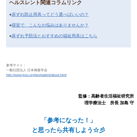
ヘルスレント関連コラムリンク
●
床ずれ防止用具ってどう選べばいいの？
●
寝室で、こんなお悩みはありませんか？
●
床ずれ予防法とおすすめの福祉用具はこちら
参考サイト：
一般社団法人 日本褥瘡学会
http://www.jspu.org/jpn/patient/about.html
監修：高齢者生活福祉研究所
理学療法士 所長 加島 守
「参考になった！」
と思ったら共有しよう☆彡