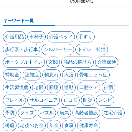
での排泄介助
キーワード一覧
介護用品
車椅子
介護ベッド
手すり
歩行器・歩行車
シルバーカー
トイレ・排泄
ポータブルトイレ
玄関
商品の選び方
介護保険
補助金
認知症
物忘れ
入浴
骨粗しょう症
生活習慣病
老眼
難聴
運動
口腔ケア
徘徊
フレイル
サルコペニア
ロコモ
防災
レシピ
予防
クイズ
パズル
病気
高齢者施設
在宅介護
褥瘡
老後のお金
年金
食事
健康寿命