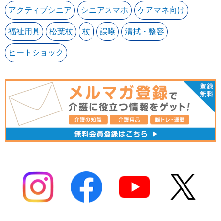
アクティブシニア
シニアスマホ
ケアマネ向け
福祉用具
松葉杖
杖
誤嚥
清拭・整容
ヒートショック