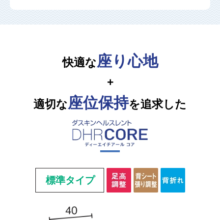
座り心地
快適な
+
座位保持
適切な
を追求した
標準タイプ