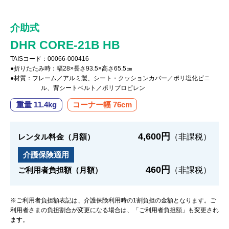
介助式
DHR CORE-21B HB
TAISコード：00066-000416
●折りたたみ時：幅28×長さ93.5×高さ65.5㎝
●材質：フレーム／アルミ製、シート・クッションカバー／ポリ塩化ビニ
ル、背シートベルト／ポリプロピレン
重量 11.4kg
コーナー幅 76cm
4,600円
レンタル料金（月額）
（非課税）
介護保険適用
460円
ご利用者負担額（月額）
（非課税）
※ご利用者負担額表記は、介護保険利用時の1割負担の金額となります。ご
利用者さまの負担割合が変更になる場合は、「ご利用者負担額」も変更され
ます。