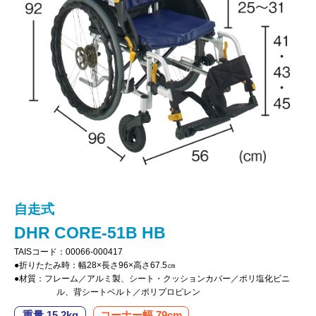
自走式
DHR CORE-51B HB
TAISコード：00066-000417
●折りたたみ時：幅28×長さ96×高さ67.5㎝
●材質：フレーム／アルミ製、シート・クッションカバー／ポリ塩化ビニ
ル、背シートベルト／ポリプロピレン
重量 15.2kg
コーナー幅 79cm