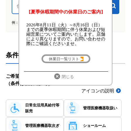
検索
管理医療機器取扱い
管理医療機器を取り扱っております。
例：千葉県柏市大津ケ丘
管理医療機器取次ぎ
管理医療機器の取り次ぎを行っております。
条件から探す
ショールーム
一部の介護用品を展示しているため、店舗で商
品をご覧いただけます。
ご希望の条件をご選択ください。
子供用車いす
（条件は複数選択可）
体重50kgまでのお子様がご利用可能な子供用車
アイコンの説明
椅子を取り扱っております。
駐車場
日常生活用具
給付等
管理医療機器
取扱い
店舗の敷地内に駐車場を併設しております。
販売
クレジットカード決済
管理医療機器
取次ぎ
ショールーム