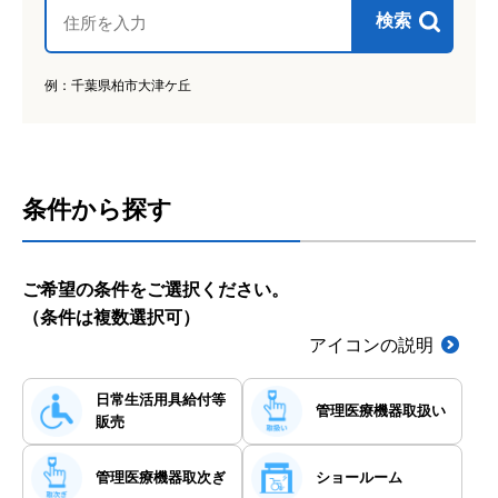
検索
管理医療機器取扱い
管理医療機器を取り扱っております。
例：千葉県柏市大津ケ丘
管理医療機器取次ぎ
管理医療機器の取り次ぎを行っております。
条件から探す
ショールーム
一部の介護用品を展示しているため、店舗で商
品をご覧いただけます。
ご希望の条件をご選択ください。
子供用車いす
（条件は複数選択可）
体重50kgまでのお子様がご利用可能な子供用車
アイコンの説明
椅子を取り扱っております。
駐車場
日常生活用具
給付等
管理医療機器
取扱い
店舗の敷地内に駐車場を併設しております。
販売
クレジットカード決済
管理医療機器
取次ぎ
ショールーム