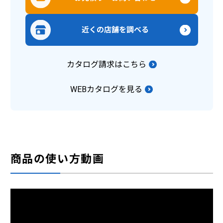
近くの店舗を調べる
カタログ請求はこちら
WEBカタログを見る
商品の使い方動画
ハッピーミニ【歩行車】の使い方
【屋外用歩行車】 体重を支持しながら歩行でき、いす付
きタイプは安定感のある座り心地です。 狭い路地や室内
でも扱いやすい軽量かつコンパクトタイプです。折りた