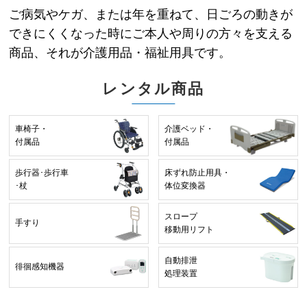
ご病気やケガ、または年を重ねて、
日ごろの動きが
できにくくなった時にご本人や周りの方々を支える
商品、
それが介護用品・福祉用具です。
レンタル商品
車椅子・
介護ベッド・
付属品
付属品
歩行器･歩行車
床ずれ防止用具・
･杖
体位変換器
スロープ
手すり
移動用リフト
自動排泄
徘徊感知機器
処理装置