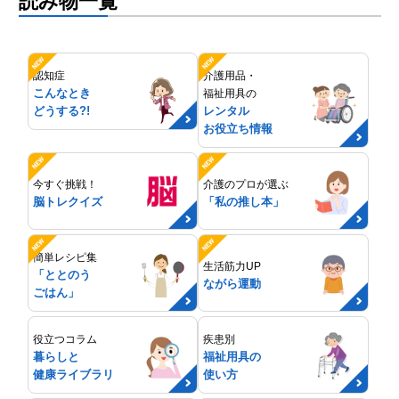
読み物一覧
認知症
介護用品・
こんなとき
福祉用具の
どうする?!
レンタル
お役立ち情報
今すぐ挑戦！
介護のプロが選ぶ
脳トレクイズ
「私の推し本」
簡単レシピ集
生活筋力UP
「ととのう
ながら運動
ごはん」
役立つコラム
疾患別
暮らしと
福祉用具の
健康ライブラリ
使い方