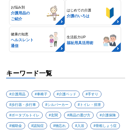
お悩み別
はじめての介護
介護用品の
介護のいろは
ご紹介
健康の知恵
生活筋力UP
ヘルスレント
福祉用具活用術
通信
キーワード一覧
介護用品
車椅子
介護ベッド
手すり
歩行器・歩行車
シルバーカー
トイレ・排泄
ポータブルトイレ
玄関
商品の選び方
介護保険
補助金
認知症
物忘れ
入浴
骨粗しょう症