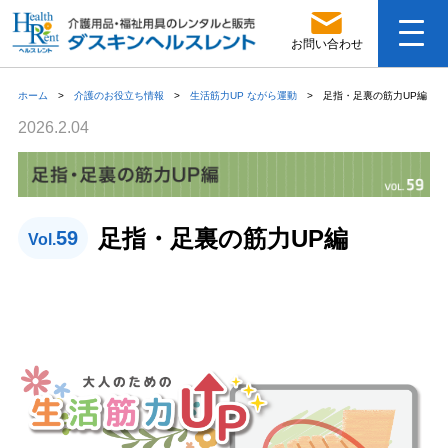
お問い合わせ
ホーム
>
介護のお役立ち情報
>
生活筋力UP ながら運動
>
足指・足裏の筋力UP編
2026.2.04
足指・足裏の筋力UP編
59
Vol.