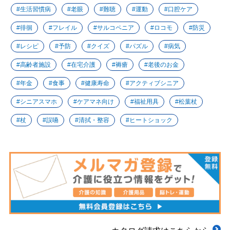
生活習慣病
老眼
難聴
運動
口腔ケア
徘徊
フレイル
サルコペニア
ロコモ
防災
レシピ
予防
クイズ
パズル
病気
高齢者施設
在宅介護
褥瘡
老後のお金
年金
食事
健康寿命
アクティブシニア
シニアスマホ
ケアマネ向け
福祉用具
松葉杖
杖
誤嚥
清拭・整容
ヒートショック