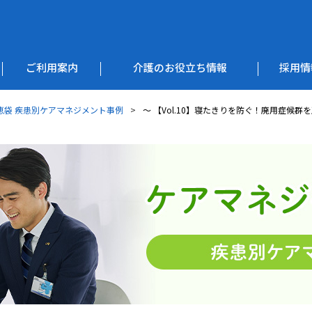
ご利用案内
介護のお役立ち情報
採用情
恵袋 疾患別ケアマネジメント事例
～ 【Vol.10】寝たきりを防ぐ！廃用症候