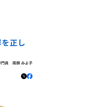
群を正し
援専門員
雨師 みよ子