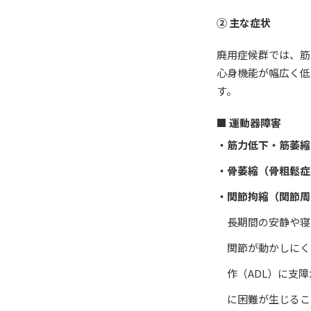
② 主な症状
廃用症候群では、筋
心身機能が幅広く低
す。
■ 運動器障害
・筋力低下・筋萎縮
・骨萎縮（骨粗鬆症
・関節拘縮（関節周
長期間の安静や寝
関節が動かしにく
作（ADL）に支
に困難が生じるこ